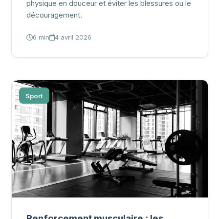
physique en douceur et éviter les blessures ou le
découragement.
6 min
4 avril 2026
Sport
Renforcement musculaire : les